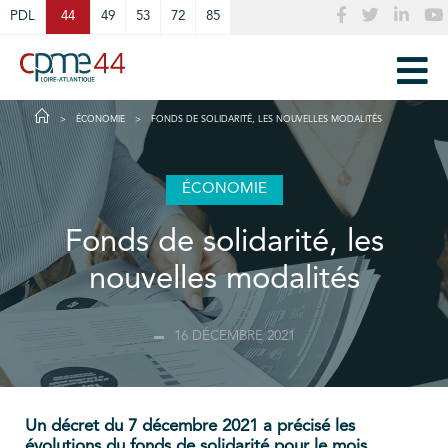
Cookies management panel
PDL
44
49
53
72
85
ÉCONOMIE
FONDS DE SOLIDARITÉ, LES NOUVELLES MODALITÉS
ÉCONOMIE
Fonds de solidarité, les
nouvelles modalités
16 DÉCEMBRE 2021
Un décret du 7 décembre 2021 a précisé les
évolutions du fonds de solidarité pour le mois