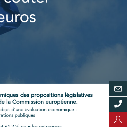
'euros
miques des propositions législatives
 de la Commission européenne.
’objet d’une évaluation économique :
ations publiques
et 64,2 % pour les entreprises