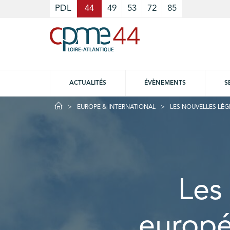
Cookies management panel
PDL
44
49
53
72
85
ACTUALITÉS
ÉVÈNEMENTS
S
EUROPE & INTERNATIONAL
LES NOUVELLES LÉG
Les 
europé