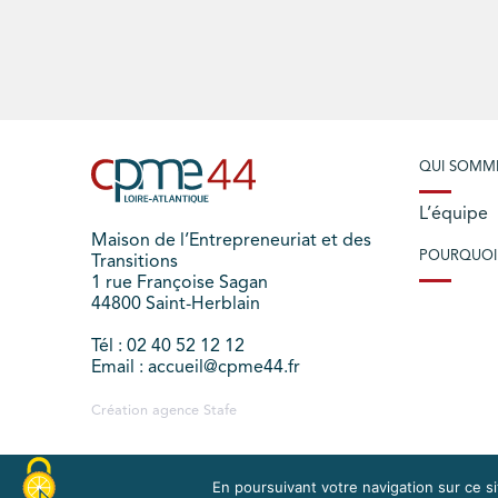
QUI SOMM
L’équipe
Maison de l’Entrepreneuriat et des
POURQUOI
Transitions
1 rue Françoise Sagan
44800 Saint-Herblain
Tél : 02 40 52 12 12
Email : accueil@cpme44.fr
Création agence
Stafe
En poursuivant votre navigation sur ce sit
PLAN DU SITE
MENTIONS LÉGALES