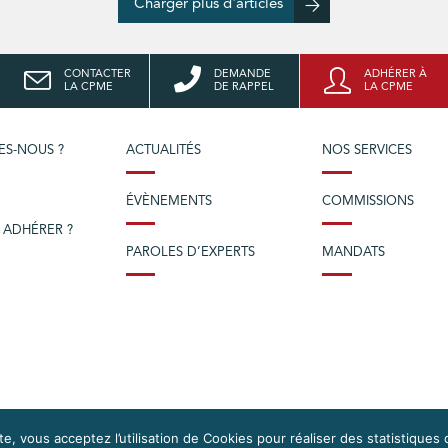
Charger plus d'articles
CONTACTER
DEMANDE
ADHÉRER À
LA CPME
DE RAPPEL
LA CPME
ES-NOUS ?
ACTUALITÉS
NOS SERVICES
ÉVÈNEMENTS
COMMISSIONS
 ADHÉRER ?
PAROLES D’EXPERTS
MANDATS
e, vous acceptez l’utilisation de Cookies pour réaliser des statistiques 