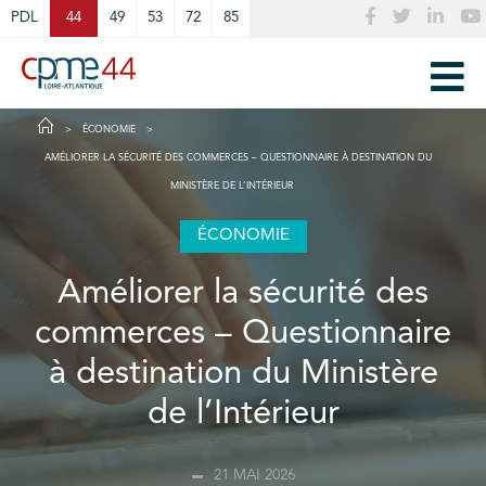
Cookies management panel
PDL
44
49
53
72
85
ÉCONOMIE
AMÉLIORER LA SÉCURITÉ DES COMMERCES – QUESTIONNAIRE À DESTINATION DU
MINISTÈRE DE L’INTÉRIEUR
ÉCONOMIE
Améliorer la sécurité des
commerces – Questionnaire
à destination du Ministère
de l’Intérieur
21 MAI 2026