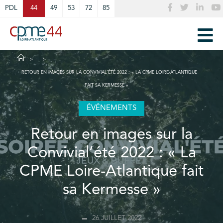
Cookies management panel
PDL
44
49
53
72
85
RETOUR EN IMAGES SUR LA CONVIVIAL’ÉTÉ 2022 : « LA CPME LOIRE-ATLANTIQUE
FAIT SA KERMESSE »
ÉVÉNEMENTS
Retour en images sur la
Convivial’été 2022 : « La
CPME Loire-Atlantique fait
sa Kermesse »
26 JUILLET 2022