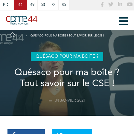
Cookies management panel
PDL
44
49
53
72
85
QUÉSACO POUR MA BOÎTE ? TOUT SAVOIR SUR LE CSE !
QUÉSACO POUR MA BOÎTE ?
Quésaco pour ma boîte ?
Tout savoir sur le CSE !
04 JANVIER 2021