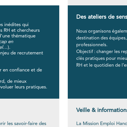
Des ateliers de sens
s inédites qui
ls RH et chercheurs
Nous organisons égalemen
d’une thématique
destination des équipes,
icap en
professionnels.
el
…).
Objectif : changer les re
 enjeu de recrutement
clés pratiques pour mieu
RH et le quotidien de l’e
r en confiance et de
ard, de mieux
voluer leurs pratiques.
Veille & information
r les savoir-faire des
La Mission Emploi Handic