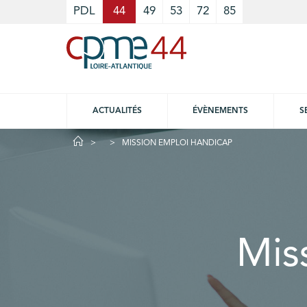
Cookies management panel
PDL
44
49
53
72
85
ACTUALITÉS
ÉVÈNEMENTS
S
MISSION EMPLOI HANDICAP
Mis