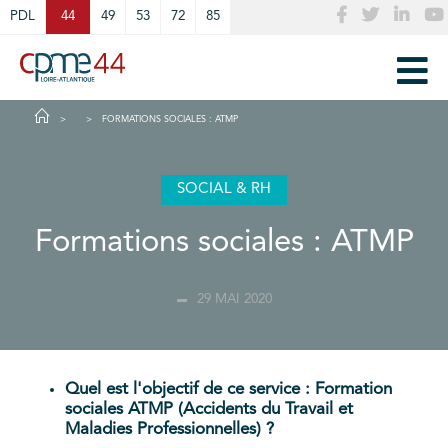
Cookies management panel
PDL
44
49
53
72
85
FORMATIONS SOCIALES : ATMP
SOCIAL & RH
Formations sociales : ATMP
29 MAI 2020
Quel est l'objectif de ce service : Formation
sociales ATMP (Accidents du Travail et
Maladies Professionnelles) ?