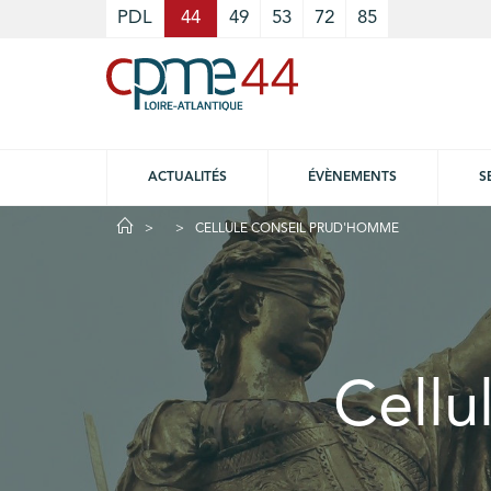
Cookies management panel
PDL
44
49
53
72
85
ACTUALITÉS
ÉVÈNEMENTS
S
CELLULE CONSEIL PRUD'HOMME
Cellu