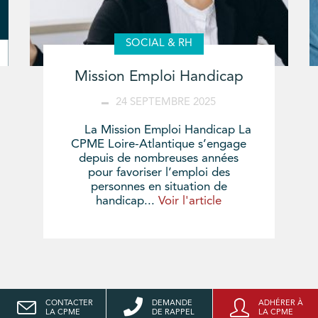
SOCIAL & RH
Mission Emploi Handicap
24 SEPTEMBRE 2025
La Mission Emploi Handicap La
CPME Loire-Atlantique s’engage
depuis de nombreuses années
pour favoriser l’emploi des
personnes en situation de
handicap...
Voir l'article
CONTACTER
DEMANDE
ADHÉRER À
LA CPME
DE RAPPEL
LA CPME