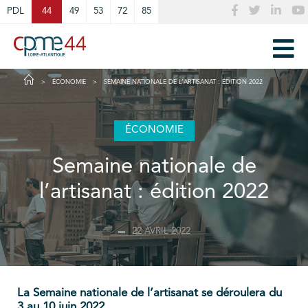
Cookies management panel
PDL
44
49
53
72
85
ÉCONOMIE
SEMAINE NATIONALE DE L’ARTISANAT : ÉDITION 2022
ÉCONOMIE
Semaine nationale de
l’artisanat : édition 2022
22 AVRIL 2022
La Semaine nationale de l’artisanat se déroulera du
3 au 10 juin 2022.