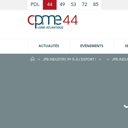
Cookies management panel
PDL
44
49
53
72
85
ACTUALITÉS
ÉVÈNEMENTS
S
JPB INDUSTRY, 99 % À L’EXPORT !
JPB-INDU