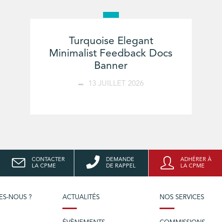
Turquoise Elegant
Minimalist Feedback Docs
Banner
13 JUILLET 2026
CONTACTER
DEMANDE
ADHÉRER À
LA CPME
DE RAPPEL
LA CPME
ES-NOUS ?
ACTUALITÉS
NOS SERVICES