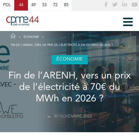
Cookies management panel
PDL
44
49
53
72
85
ÉCONOMIE
FIN DE L’ARENH, VERS UN PRIX DE L’ÉLECTRICITÉ À 70€ DU MWH EN 2026 ?
ÉCONOMIE
Fin de l’ARENH, vers un prix
de l’électricité à 70€ du
MWh en 2026 ?
30 NOVEMBRE 2023