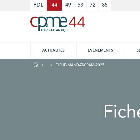
Cookies management panel
PDL
44
49
53
72
85
ACTUALITÉS
ÉVÈNEMENTS
S
FICHE-MANDAT-CPAM-2025
Fic