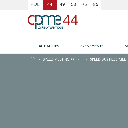
Cookies management panel
PDL
44
49
53
72
85
ACTUALITÉS
ÉVÈNEMENTS
S
SPEED MEETING 🔊
SPEED-BUSINESS-MEET