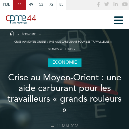
Cookies management panel
PDL
44
49
53
72
85
ÉCONOMIE
CRISE AU MOYEN-ORIENT : UNE AIDE CARBURANT POUR LES TRAVAILLEURS «
GRANDS ROULEURS »
ÉCONOMIE
Crise au Moyen-Orient : une
aide carburant pour les
travailleurs « grands rouleurs
»
11 MAI 2026