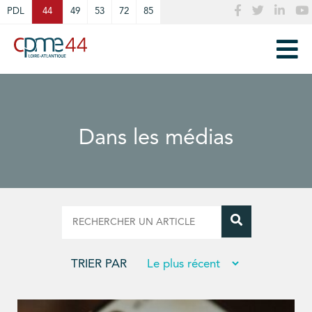
Cookies management panel
PDL
44
49
53
72
85
Dans les médias
TRIER PAR