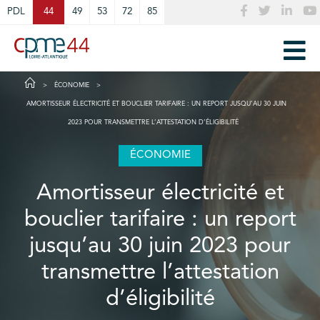
Cookies management panel
PDL
44
49
53
72
85
ÉCONOMIE
AMORTISSEUR ÉLECTRICITÉ ET BOUCLIER TARIFAIRE : UN REPORT JUSQU’AU 30 JUIN
2023 POUR TRANSMETTRE L’ATTESTATION D’ÉLIGIBILITÉ
ÉCONOMIE
Amortisseur électricité et
bouclier tarifaire : un report
jusqu’au 30 juin 2023 pour
transmettre l’attestation
d’éligibilité