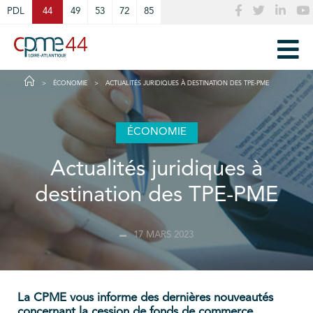
Cookies management panel
PDL
44
49
53
72
85
ÉCONOMIE
ACTUALITÉS JURIDIQUES À DESTINATION DES TPE-PME
ÉCONOMIE
Actualités juridiques à
destination des TPE-PME
17 MARS 2023
La CPME vous informe des dernières nouveautés
concernant la cession de fonds de commerce