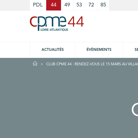
Cookies management panel
PDL
44
49
53
72
85
ACTUALITÉS
ÉVÈNEMENTS
S
CLUB CPME 44 : RENDEZ-VOUS LE 15 MARS AU VILL