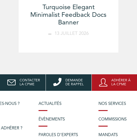
Turquoise Elegant
Minimalist Feedback Docs
Banner
13 JUILLET 2026
CONTACTER
DEMANDE
ADHÉRER À
LA CPME
DE RAPPEL
LA CPME
ES-NOUS ?
ACTUALITÉS
NOS SERVICES
ÉVÈNEMENTS
COMMISSIONS
 ADHÉRER ?
PAROLES D’EXPERTS
MANDATS