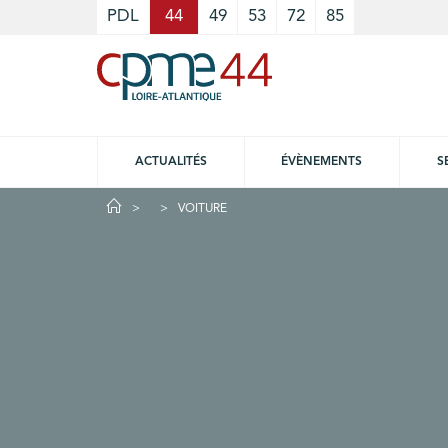
Cookies management panel
PDL
44
49
53
72
85
ACTUALITÉS
ÉVÈNEMENTS
S
VOITURE