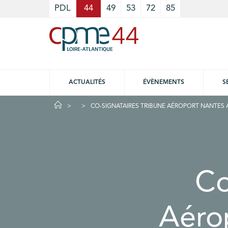
Cookies management panel
PDL
44
49
53
72
85
ACTUALITÉS
ÉVÈNEMENTS
S
CO-SIGNATAIRES TRIBUNE AÉROPORT NANTES 
Co
Aéro