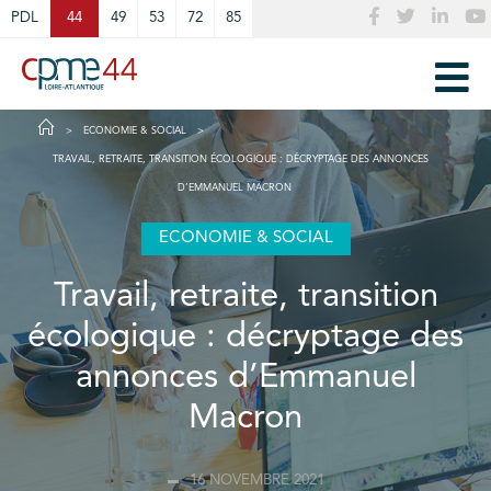
Cookies management panel
PDL
44
49
53
72
85
ECONOMIE & SOCIAL
TRAVAIL, RETRAITE, TRANSITION ÉCOLOGIQUE : DÉCRYPTAGE DES ANNONCES
D’EMMANUEL MACRON
ECONOMIE & SOCIAL
Travail, retraite, transition
écologique : décryptage des
annonces d’Emmanuel
Macron
16 NOVEMBRE 2021