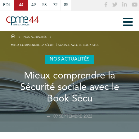
Cookies management panel
PDL
44
49
53
72
85
NOS ACTUALITÉS
MIEUX COMPRENDRE LA SÉCURITÉ SOCIALE AVEC LE BOOK SÉCU
NOS ACTUALITÉS
Mieux comprendre la
Sécurité sociale avec le
Book Sécu
09 SEPTEMBRE 2022