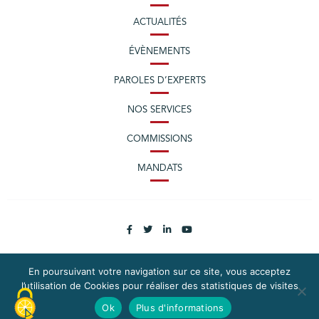
ACTUALITÉS
ÉVÈNEMENTS
PAROLES D’EXPERTS
NOS SERVICES
COMMISSIONS
MANDATS
En poursuivant votre navigation sur ce site, vous acceptez
l’utilisation de Cookies pour réaliser des statistiques de visites
PLAN DU SITE
MENTIONS LÉGALES
Ok
Plus d'informations
CONTACTEZ LA CPME LOIRE-ATLANTIQUE