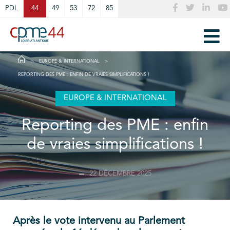
Cookies management panel
PDL
44
49
53
72
85
EUROPE & INTERNATIONAL
REPORTING DES PME : ENFIN DE VRAIES SIMPLIFICATIONS !
EUROPE & INTERNATIONAL
Reporting des PME : enfin
de vraies simplifications !
22 DÉCEMBRE 2025
Après le vote intervenu au Parlement