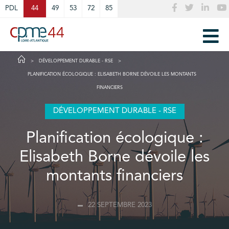
Cookies management panel
PDL
44
49
53
72
85
DÉVELOPPEMENT DURABLE - RSE
PLANIFICATION ÉCOLOGIQUE : ELISABETH BORNE DÉVOILE LES MONTANTS
FINANCIERS
DÉVELOPPEMENT DURABLE - RSE
Planification écologique :
Elisabeth Borne dévoile les
montants financiers
22 SEPTEMBRE 2023