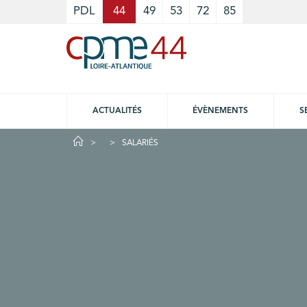
Cookies management panel
PDL
44
49
53
72
85
ACTUALITÉS
ÉVÈNEMENTS
S
SALARIÉS