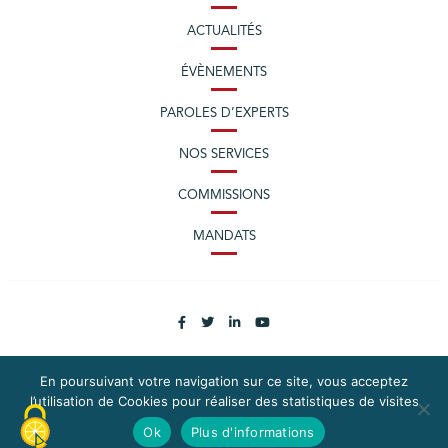
ACTUALITÉS
ÉVÈNEMENTS
PAROLES D’EXPERTS
NOS SERVICES
COMMISSIONS
MANDATS
En poursuivant votre navigation sur ce site, vous acceptez
l’utilisation de Cookies pour réaliser des statistiques de visites
PLAN DU SITE
MENTIONS LÉGALES
Ok
Plus d'informations
CONTACTEZ LA CPME LOIRE-ATLANTIQUE