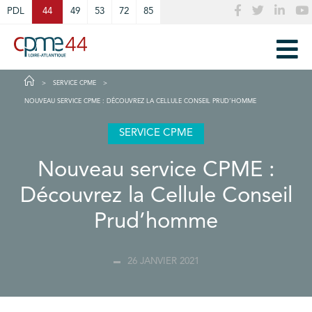
Cookies management panel
PDL
44
49
53
72
85
SERVICE CPME
NOUVEAU SERVICE CPME : DÉCOUVREZ LA CELLULE CONSEIL PRUD’HOMME
SERVICE CPME
Nouveau service CPME :
Découvrez la Cellule Conseil
Prud’homme
26 JANVIER 2021