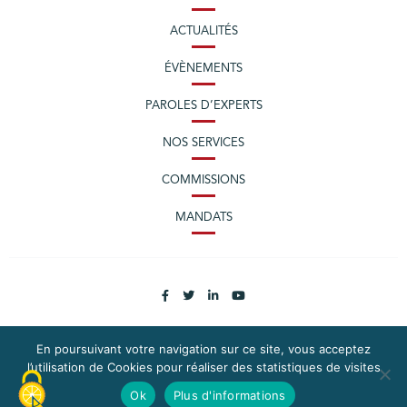
ACTUALITÉS
ÉVÈNEMENTS
PAROLES D’EXPERTS
NOS SERVICES
COMMISSIONS
MANDATS
En poursuivant votre navigation sur ce site, vous acceptez
l’utilisation de Cookies pour réaliser des statistiques de visites
PLAN DU SITE
MENTIONS LÉGALES
Ok
Plus d'informations
CONTACTEZ LA CPME LOIRE-ATLANTIQUE