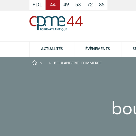
Cookies management panel
PDL
44
49
53
72
85
ACTUALITÉS
ÉVÈNEMENTS
S
BOULANGERIE_COMMERCE
bo