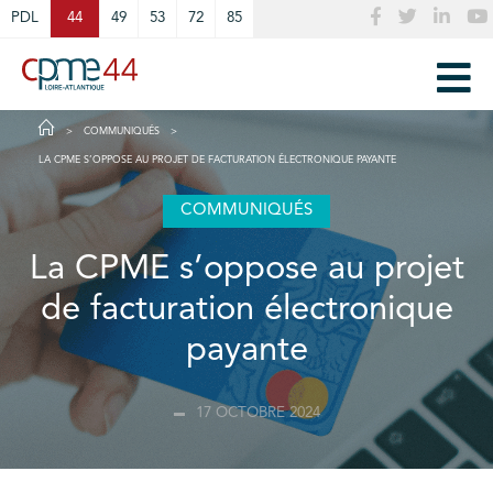
Cookies management panel
PDL
44
49
53
72
85
COMMUNIQUÉS
LA CPME S’OPPOSE AU PROJET DE FACTURATION ÉLECTRONIQUE PAYANTE
COMMUNIQUÉS
La CPME s’oppose au projet
de facturation électronique
payante
17 OCTOBRE 2024