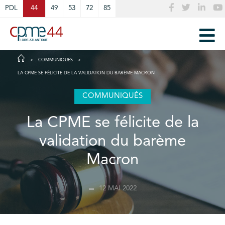
Cookies management panel
PDL
44
49
53
72
85
COMMUNIQUÉS
LA CPME SE FÉLICITE DE LA VALIDATION DU BARÈME MACRON
COMMUNIQUÉS
La CPME se félicite de la
validation du barème
Macron
12 MAI 2022