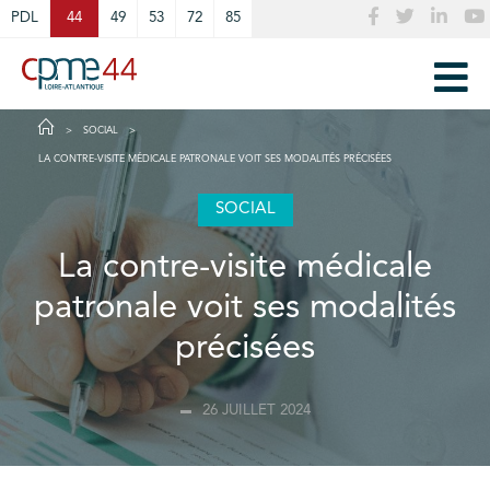
Cookies management panel
PDL
44
49
53
72
85
SOCIAL
LA CONTRE-VISITE MÉDICALE PATRONALE VOIT SES MODALITÉS PRÉCISÉES
SOCIAL
La contre-visite médicale
patronale voit ses modalités
précisées
26 JUILLET 2024