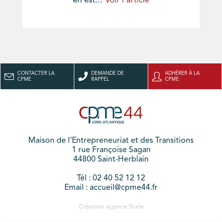
en est...
Voir l'article
CONTACTER LA
DEMANDE DE
ADHÉRER À LA
CPME
RAPPEL
CPME
Maison de l’Entrepreneuriat et des Transitions
1 rue Françoise Sagan
44800 Saint-Herblain
Tél : 02 40 52 12 12
Email : accueil@cpme44.fr
Création agence
Stafe