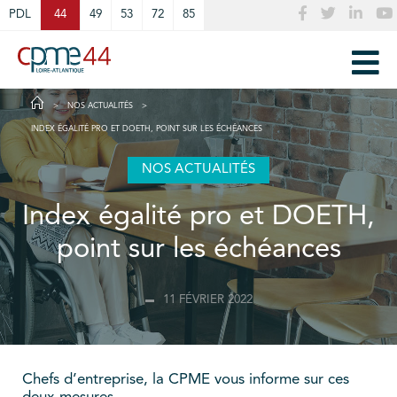
Cookies management panel
PDL
44
49
53
72
85
NOS ACTUALITÉS
INDEX ÉGALITÉ PRO ET DOETH, POINT SUR LES ÉCHÉANCES
NOS ACTUALITÉS
Index égalité pro et DOETH,
point sur les échéances
11 FÉVRIER 2022
Chefs d’entreprise, la CPME vous informe sur ces