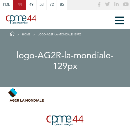
Cookies management panel
PDL
44
49
53
72
85
HOME
LOGO-AG2R-LA-MONDIALE-129PX
logo-AG2R-la-mondiale-
129px