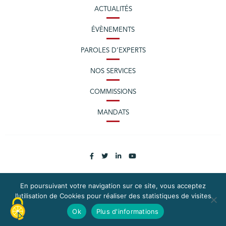
ACTUALITÉS
ÉVÈNEMENTS
PAROLES D’EXPERTS
NOS SERVICES
COMMISSIONS
MANDATS
En poursuivant votre navigation sur ce site, vous acceptez
l’utilisation de Cookies pour réaliser des statistiques de visites
PLAN DU SITE
MENTIONS LÉGALES
Ok
Plus d'informations
CONTACTEZ LA CPME LOIRE-ATLANTIQUE