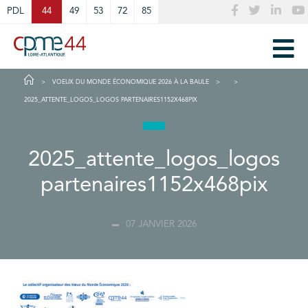
Cookies management panel
PDL
44
49
53
72
85
VOEUX DU MONDE ÉCONOMIQUE 2026 À LA BAULE
2025_ATTENTE_LOGOS_LOGOS PARTENAIRES1152X468PIX
2025_attente_logos_logos
partenaires1152x468pix
07 JANVIER 2026