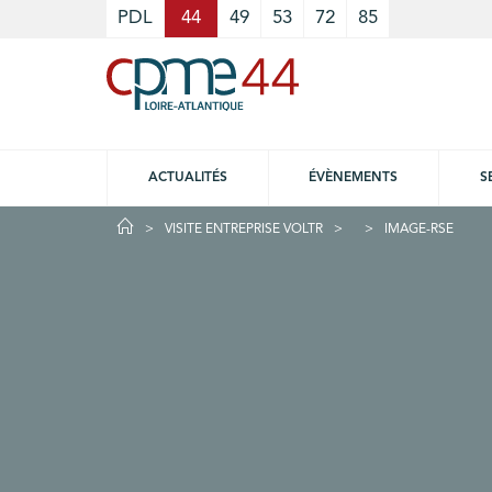
Cookies management panel
PDL
44
49
53
72
85
ACTUALITÉS
ÉVÈNEMENTS
S
VISITE ENTREPRISE VOLTR
IMAGE-RSE