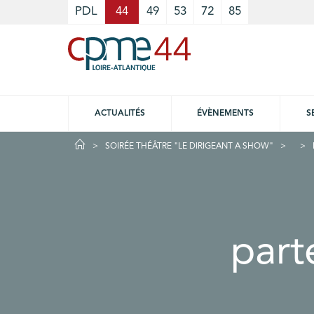
Cookies management panel
PDL
44
49
53
72
85
ACTUALITÉS
ÉVÈNEMENTS
S
SOIRÉE THÉÂTRE "LE DIRIGEANT A SHOW"
part