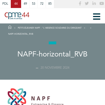
Cookies management panel
PDL
44
49
53
72
85
PETIT-DÉJEUNER NAPF : "L'ABSENCE SOUDAINE DU DIRIGEANT
NAPF-HORIZONTAL_RVB
NAPF-horizontal_RVB
20 NOVEMBRE 2024