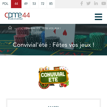
Cookies management panel
PDL
44
49
53
72
85
CONVIVIAL'ÉTÉ : FÊTES VOS JEUX !
Convivial'été : Fêtes vos jeux !