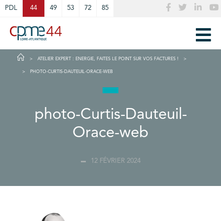
Cookies management panel
PDL
44
49
53
72
85
ATELIER EXPERT : ENERGIE, FAITES LE POINT SUR VOS FACTURES !
PHOTO-CURTIS-DAUTEUIL-ORACE-WEB
photo-Curtis-Dauteuil-
Orace-web
12 FÉVRIER 2024