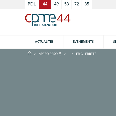
Cookies management panel
PDL
44
49
53
72
85
ACTUALITÉS
ÉVÈNEMENTS
S
APÉRO RÉSO 🍸
ERIC-LEBRETE