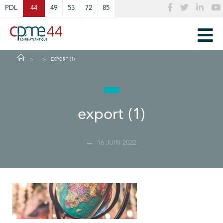
Cookies management panel
PDL
44
49
53
72
85
EXPORT (1)
export (1)
16 JUIN 2022