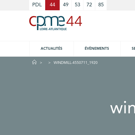
Cookies management panel
PDL
44
49
53
72
85
ACTUALITÉS
ÉVÈNEMENTS
S
WINDMILL-4550711_1920
wi