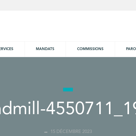
ERVICES
MANDATS
COMMISSIONS
PARO
ndmill-4550711_1
15 DÉCEMBRE 2023