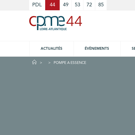
Cookies management panel
PDL
44
49
53
72
85
ACTUALITÉS
ÉVÈNEMENTS
S
POMPE A ESSENCE