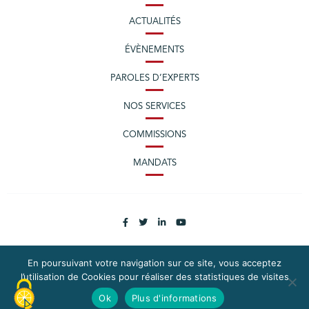
ACTUALITÉS
ÉVÈNEMENTS
PAROLES D’EXPERTS
NOS SERVICES
COMMISSIONS
MANDATS
En poursuivant votre navigation sur ce site, vous acceptez
l’utilisation de Cookies pour réaliser des statistiques de visites
PLAN DU SITE
MENTIONS LÉGALES
Ok
Plus d'informations
CONTACTEZ LA CPME LOIRE-ATLANTIQUE