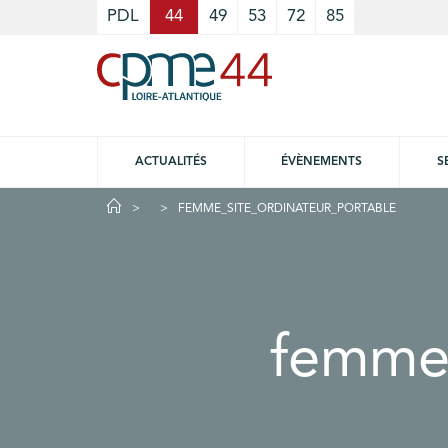
Cookies management panel
PDL
44
49
53
72
85
ACTUALITÉS
ÉVÈNEMENTS
S
FEMME_SITE_ORDINATEUR_PORTABLE
femme_