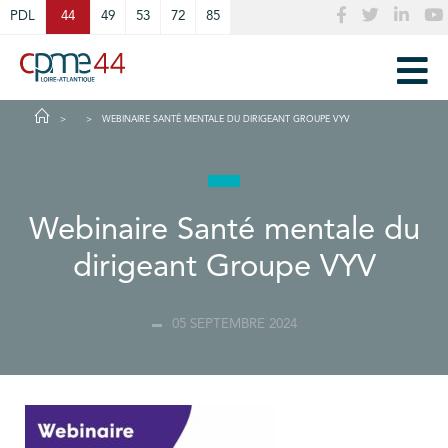
Cookies management panel
PDL
44
49
53
72
85
WEBINAIRE SANTÉ MENTALE DU DIRIGEANT GROUPE VYV
Webinaire Santé mentale du
dirigeant Groupe VYV
05 SEPTEMBRE 2024